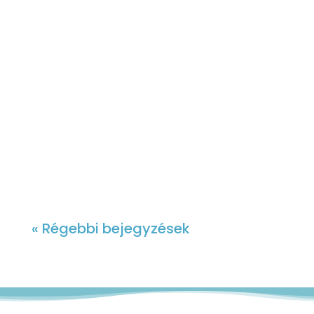
érint Magyarországon, de ez nem
szükségszerű velejárója az öregedésnek
1. részA fogak időskori elvesztésében
szerepet játszhatnak genetikai...
« Régebbi bejegyzések