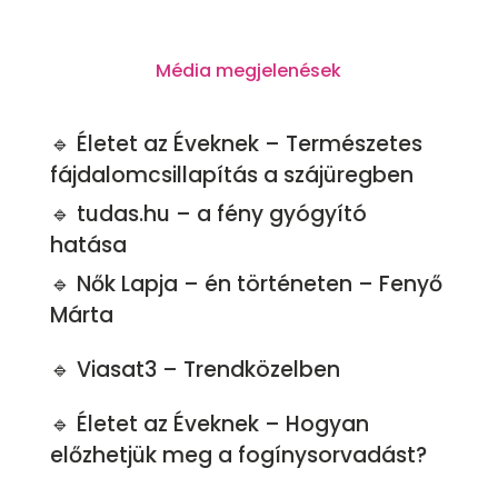
Média megjelenések
🔹 Életet az Éveknek – Természetes
fájdalomcsillapítás a szájüregben
🔹 tudas.hu – a fény gyógyító
hatása
🔹 Nők Lapja – én történeten – Fenyő
Márta
🔹 Viasat3 – Trendközelben
🔹 Életet az Éveknek – Hogyan
előzhetjük meg a fogínysorvadást?