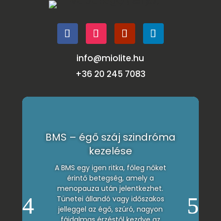
info@miolite.hu
+36 20 245 7083
BMS – égő száj szindróma
kezelése
A BMS egy igen ritka, főleg nőket
érintő betegség, amely a
menopauza után jelentkezhet.
Tünetei állandó vagy időszakos
jelleggel az égő, szúró, nagyon
fájdalmas érzéstől kezdve az