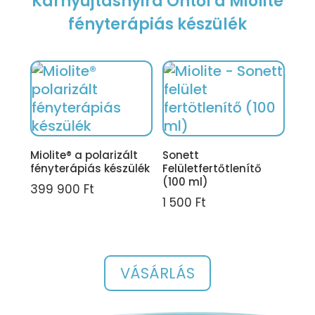
Karnyújtásnyira Öntől a Miolite
fényterápiás készülék
Miolite® a polarizált
Sonett
fényterápiás készülék
Felületfertőtlenítő
(100 ml)
399 900
Ft
1 500
Ft
VÁSÁRLÁS