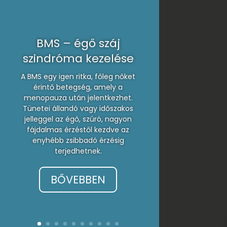
BMS – égő száj
szindróma kezelése
A BMS egy igen ritka, főleg nőket
érintő betegség, amely a
menopauza után jelentkezhet.
Tünetei állandó vagy időszakos
jelleggel az égő, szúró, nagyon
fájdalmas érzéstől kezdve az
enyhébb zsibbadó érzésig
terjedhetnek.
BŐVEBBEN