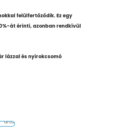
okkal felülfertőződik. Ez egy
0%-át érinti, azonban rendkívül
jár lázzal és nyirokcsomó