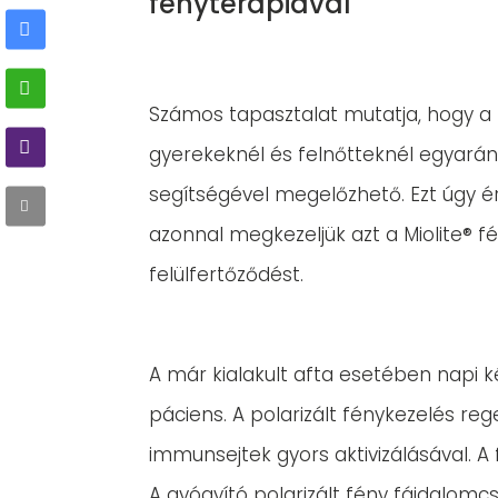
fényterápiával
Számos tapasztalat mutatja, hogy a 
gyerekeknél és felnőtteknél egyaránt
segítségével megelőzhető. Ezt úgy érh
azonnal megkezeljük azt a Miolite® fé
felülfertőződést.
A már kialakult afta esetében napi k
páciens. A polarizált fénykezelés re
immunsejtek gyors aktivizálásával. A
A gyógyító polarizált fény fájdalomc