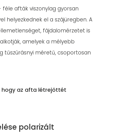
z- féle afták viszonylag gyorsan
vel helyezkednek el a szájüregben. A
llemetlenséget, fájdalomérzetet is
alkotják, amelyek a mélyebb
dig tűszúrásnyi méretű, csoportosan
hogy az afta létrejöttét
lése polarizált