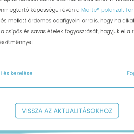
igénmegtartó képessége révén a
Miolite® polarizált f
ezelés mellett érdemes odafigyelni arra is, hogy ha a
 a csípős és savas ételek fogyasztását, hagyjuk el 
észítménnyel.
i és kezelése
Fo
VISSZA AZ AKTUALITÁSOKHOZ