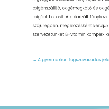
oxigénszállító, oxigémegkötő és ox
oxigént biztosít. A polarizált fényk
szájüregben, megelőzésként kerüljük
szervezetünket B-vitamin komplex k
←
A gyermekkori fogszuvasodás jele