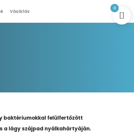
0
ok
Vásárlás
y baktériumokkal felülfertőzött
 és a lágy szájpad nyálkahártyáján.