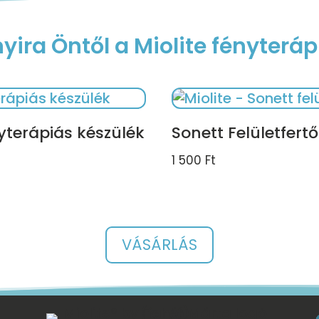
yira Öntől a Miolite fényteráp
nyterápiás készülék
Sonett Felületfertő
1 500
Ft
VÁSÁRLÁS