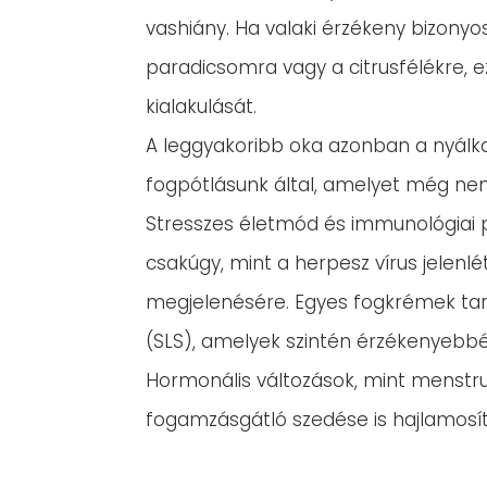
vashiány. Ha valaki érzékeny bizonyo
paradicsomra vagy a citrusfélékre, e
kialakulását.
A leggyakoribb oka azonban a nyálka
fogpótlásunk által, amelyet még ne
Stresszes életmód és immunológiai p
csakúgy, mint a herpesz vírus jelenlé
megjelenésére. Egyes fogkrémek tar
(SLS), amelyek szintén érzékenyebbé
Hormonális változások, mint menstr
fogamzásgátló szedése is hajlamosí