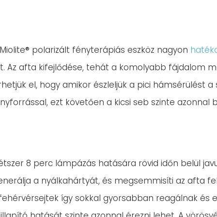
Miolite® polarizált fényterápiás eszköz nagyon
haték
. Az afta kifejlődése, tehát a komolyabb fájdalom me
etjük el, hogy amikor észleljük a pici hámsérülést a 
nyforrással, ezt követően a kicsi seb szinte azonnal 
étszer 8 perc lámpázás hatására rövid időn belül javu
generálja a nyálkahártyát, és megsemmisíti az afta f
 fehérvérsejtek így sokkal gyorsabban reagálnak és el
sillapító hatását szinte azonnal érezni lehet. A vör