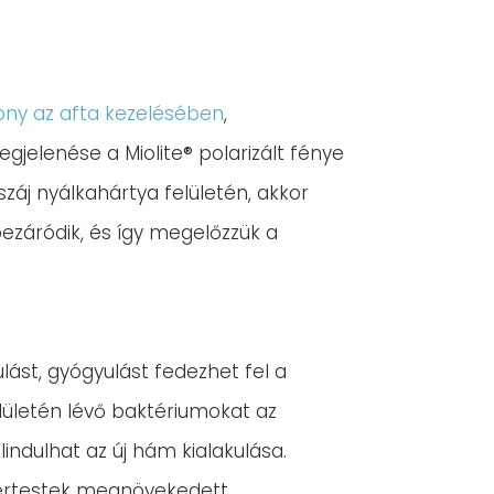
ony az afta kezelésében
,
gjelenése a Miolite® polarizált fénye
száj nyálkahártya felületén, akkor
bezáródik, és így megelőzzük a
lást, gyógyulást fedezhet fel a
elületén lévő baktériumokat az
indulhat az új hám kialakulása.
ösvértestek megnövekedett