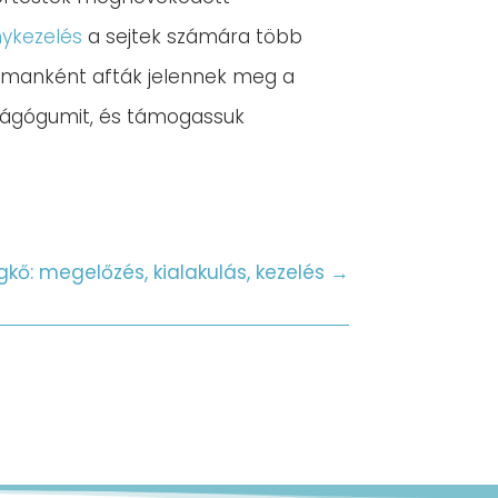
énykezelés
a sejtek számára több
lkalmanként afták jelennek meg a
a rágógumit, és támogassuk
gkő: megelőzés, kialakulás, kezelés
→