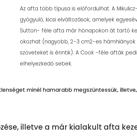
Az afta több típusa is előfordulhat. A Mikulic
gyógyuló, kicsi elváltozások, amelyek egyesé
Sutton- féle afta már hónapokon át tartó ke
okozhat (nagyobb, 2-3 cm2-es hámhiányok 
szöveteket is érintik). A Cook -féle afták pe
elhelyezkedő sebek.
tlenséget minél hamarabb megszüntessük, illetve, 
ése, illetve a már kialakult afta keze