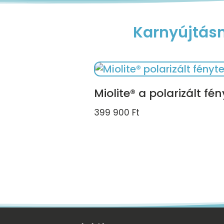
Karnyújtásn
Miolite® a polarizált fé
399 900
Ft