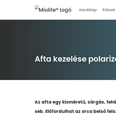
Kezdőlap
Rólunk
Afta kezelése polariz
Az afta egy kisméretű, sárgás, feh
seb. Előfordulhat az orca belső fel