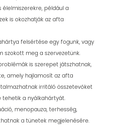
s élelmiszerekre, például a
zek is okozhatják az afta
hártya felsértése egy fogunk, vagy
m szokott meg a szervezetünk.
roblémák is szerepet játszhatnak,
te, amely hajlamosít az afta
talmazhatnak irritáló összetevőket
 tehetik a nyálkahártyát.
uáció, menopauza, terhesség,
thatnak a tünetek megjelenésére.