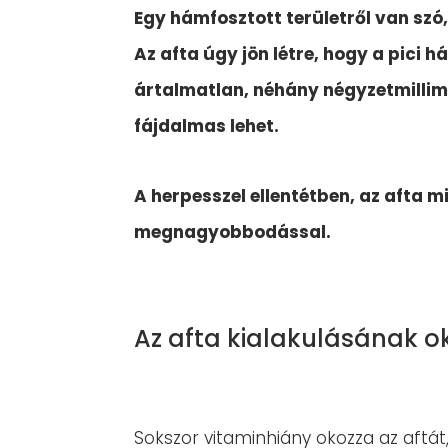
Egy hámfosztott területről van szó,
Az afta úgy jön létre, hogy a pici 
ártalmatlan, néhány négyzetmillim
fájdalmas lehet.
A herpesszel ellentétben, az afta m
megnagyobbodással.
Az afta kialakulásának o
Sokszor vitaminhiány okozza az aftát,