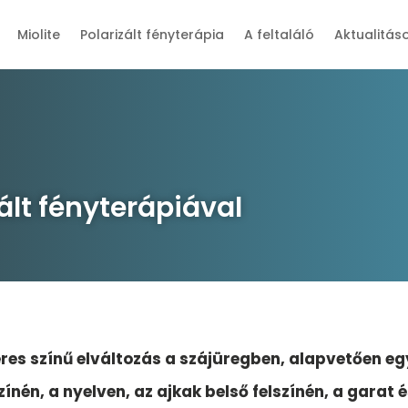
Miolite
Polarizált fényterápia
A feltaláló
Aktualitás
ált fényterápiával
éres színű elváltozás a szájüregben, alapvetően eg
színén, a nyelven, az ajkak belső felszínén, a garat