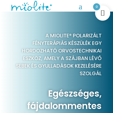
0
A MIOLITE® POLARIZÁLT
FÉNYTERÁPIÁS KÉSZÜLÉK EGY
HORDOZHATÓ ORVOSTECHNIKAI
ESZKÖZ, AMELY A SZÁJBAN LÉVŐ
SEBEK ÉS GYULLADÁSOK KEZELÉSÉRE
SZOLGÁL
Egészséges,
fájdalommentes