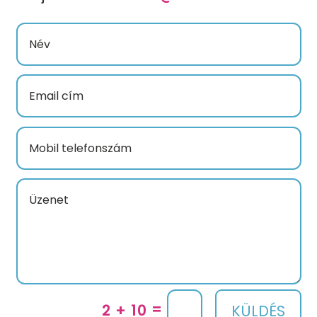
=
2 + 10
KÜLDÉS