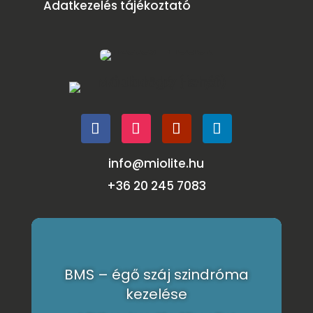
Adatkezelés tájékoztató
info@miolite.hu
+36 20 245 7083
BMS – égő száj szindróma
kezelése