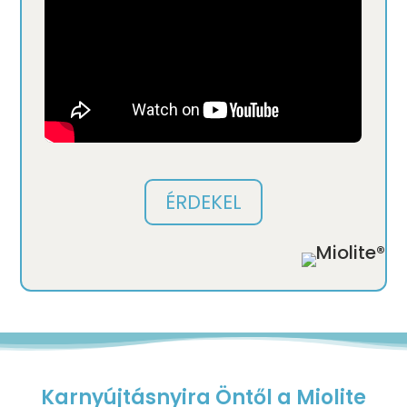
ÉRDEKEL
Karnyújtásnyira Öntől a Miolite