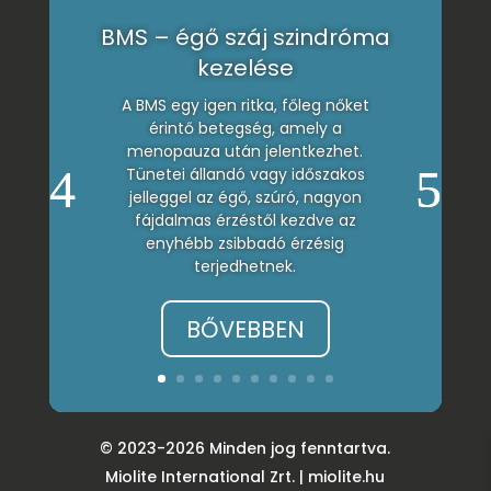
BMS – égő száj szindróma
kezelése
A BMS egy igen ritka, főleg nőket
érintő betegség, amely a
menopauza után jelentkezhet.
Tünetei állandó vagy időszakos
jelleggel az égő, szúró, nagyon
fájdalmas érzéstől kezdve az
enyhébb zsibbadó érzésig
terjedhetnek.
BŐVEBBEN
© 2023
-2026
Minden jog fenntartva.
Miolite International Zrt. |
miolite.hu