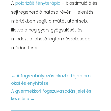
A
polarizált fényterápia
– biostimuláló és
sejtregeneráló hatása révén – jelentős
mértékben segíti a műtét utáni seb,
illetve a heg gyors gyógyulását és
mindezt a lehető legtermészetesebb
módon teszi.
←
A fogszabályozás okozta fájdalom
okai és enyhítése
A gyermekkori fogszuvasodás jelei és
kezelése
→