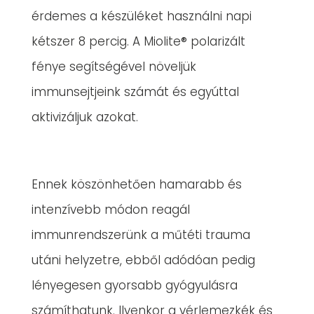
érdemes a készüléket használni napi
kétszer 8 percig. A Miolite® polarizált
fénye segítségével növeljük
immunsejtjeink számát és egyúttal
aktivizáljuk azokat.
Ennek köszönhetően hamarabb és
intenzívebb módon reagál
immunrendszerünk a műtéti trauma
utáni helyzetre, ebből adódóan pedig
lényegesen gyorsabb gyógyulásra
számíthatunk. Ilyenkor a vérlemezkék és