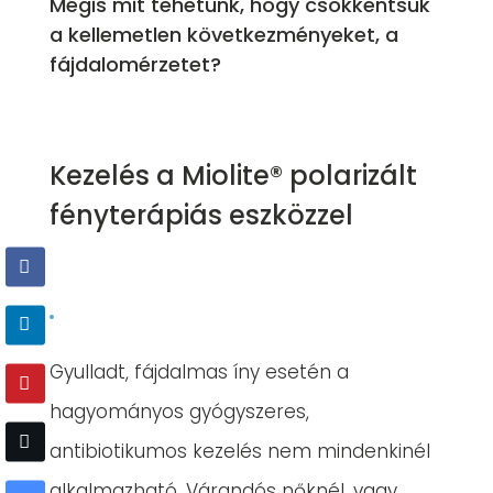
Mégis mit tehetünk, hogy csökkentsük
a kellemetlen következményeket, a
fájdalomérzetet?
Kezelés a Miolite® polarizált
fényterápiás eszközzel
Gyulladt, fájdalmas íny esetén a
hagyományos gyógyszeres,
antibiotikumos kezelés nem mindenkinél
alkalmazható. Várandós nőknél, vagy