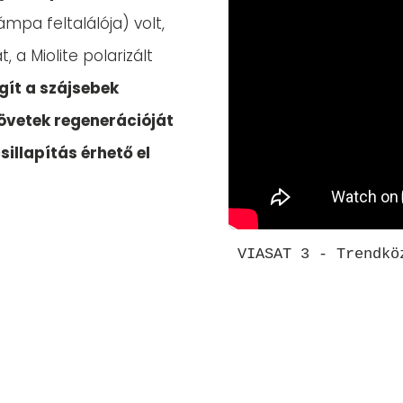
ámpa feltalálója) volt,
 a Miolite polarizált
egít a szájsebek
övetek regenerációját
illapítás érhető el
VIASAT 3 - Trendkö