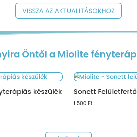
VISSZA AZ AKTUALITÁSOKHOZ
yira Öntől a Miolite fényteráp
nyterápiás készülék
Sonett Felületfertő
1 500
Ft