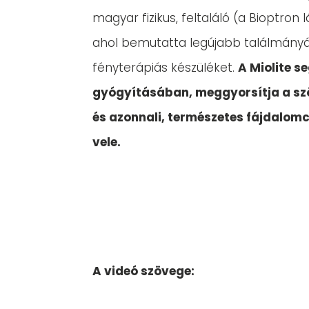
magyar fizikus, feltaláló (a Bioptron l
ahol bemutatta legújabb találmányát,
fényterápiás készüléket.
A Miolite s
gyógyításában, meggyorsítja a sz
és azonnali, természetes fájdalomcs
vele.
A videó szövege: