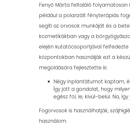
Fenyő Márta feltaláló folyamatosan 
például a polarizált fényterápiás fo
segíti az orvosok munkáját és a bete
kozmetikákban vagy a bőrgyógyászat
elején kutatócsoportjával felfedezte 
központokban használják ezt a készül
megoldására fejlesztette ki.
Négy inplantátumot kaptam, és
Így jött a gondolat, hogy milye
egész föl, le, kívül-belül. Na, íg
Fogorvosok is használhatják, szájhig
használom.