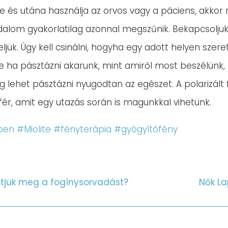
 és utána használja az orvos vagy a páciens, akkor ne
ájdalom gyakorlatilag azonnal megszűnik. Bekapcsoljuk
eljük. Úgy kell csinálni, hogyha egy adott helyen szere
 de ha pásztázni akarunk, mint amiről most beszélün
g lehet pásztázni nyugodtan az egészet. A polarizált
lfér, amit egy utazás során is magunkkal vihetünk.
ben
#Miolite
#fényterápia
#gyógyítófény
etjük meg a fogínysorvadást?
Nők La