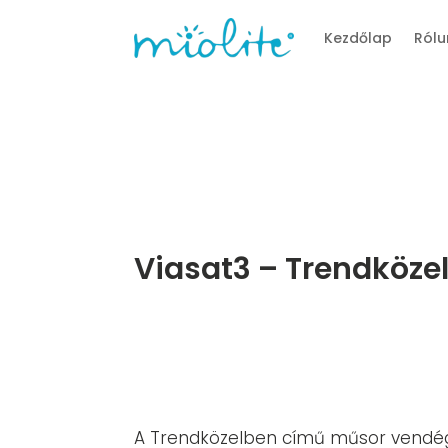
Kezdőlap
Rólu
Viasat3 – Trendköze
A Trendközelben című műsor vend