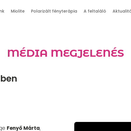
nk
Miolite
Polarizált fényterápia
A feltaláló
Aktualit
MÉDIA MEGJELENÉS
lben
ége
Fenyő Márta
,