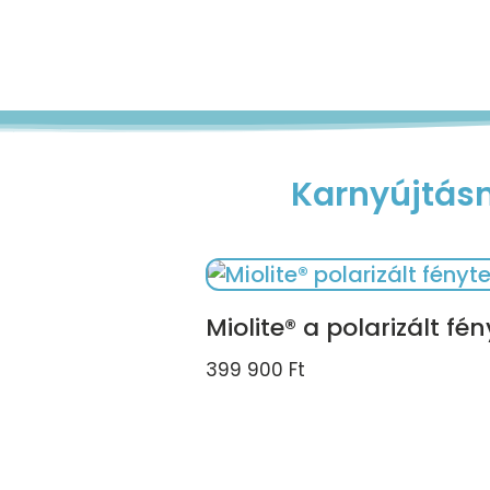
Karnyújtásn
Miolite® a polarizált fé
399 900
Ft