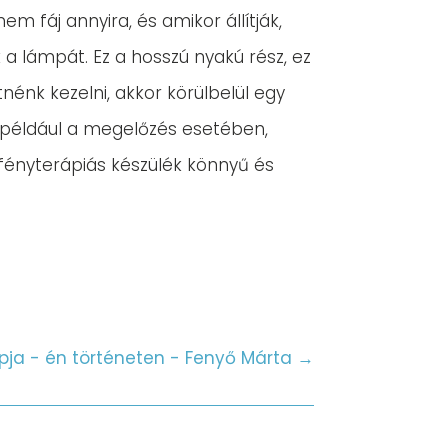
m fáj annyira, és amikor állítják,
 a lámpát. Ez a hosszú nyakú rész, ez
tnénk kezelni, akkor körülbelül egy
k, például a megelőzés esetében,
 fényterápiás készülék könnyű és
pja - én történeten - Fenyő Márta
→