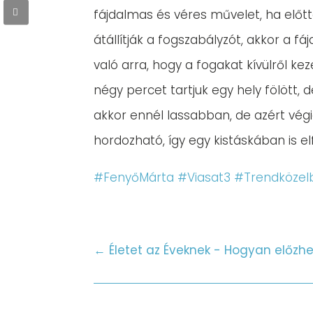
fájdalmas és véres művelet, ha előtte
átállítják a fogszabályzót, akkor a f
való arra, hogy a fogakat kívülről kez
négy percet tartjuk egy hely fölött,
akkor ennél lassabban, de azért végi
hordozható, így egy kistáskában is e
#FenyőMárta
#Viasat3
#Trendközel
←
Életet az Éveknek - Hogyan előzh