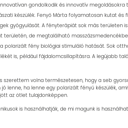
innovatívan gondolkodik és innovatív megoldásokra t
gászati készülék. Fenyő Márta folyamatosan kutat és f
gek gyógyulását. A fényterápiát sok más területen is 
 területén, de megtalálható masszázsmedencékben is
a polarizált fény biológiai stimuláló hatását. Sok ott
ékét is, például fájdalomcsillapításra. A legújabb t
 szerettem volna természetesen, hogy a seb gyorsab
n jó lenne, ha lenne egy polarizált fényű készülék, ami
y jött az ötlet tulajdonképpen.
iénikusok is használhatják, de mi magunk is használha