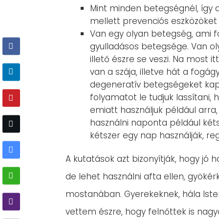
Mint minden betegségnél, így a
mellett prevenciós eszközöket 
Van egy olyan betegség, ami fo
gyulladásos betegsége. Van oly
illető észre se veszi. Na most 
van a szája, illetve hát a fog
degeneratív betegségeket kaph
folyamatot le tudjuk lassítani,
emiatt használjuk például arra,
használni naponta például kéts
kétszer egy nap használják, reg
A kutatások azt bizonyítják, hogy jó
de lehet használni afta ellen, gyöké
mostanában. Gyerekeknek, hála Isten
vettem észre, hogy felnőttek is nagy