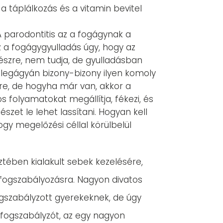
 táplálkozás és a vitamin bevitel
 parodontitis az a fogágynak a
z a fogágygyulladás úgy, hogy az
i észre, nem tudja, de gyulladásban
melegágyán bizony-bizony ilyen komoly
re, de hogyha már van, akkor a
os folyamatokat megállítja, fékezi, és
szet le lehet lassítani. Hogyan kell
gy megelőzési céllal körülbelül
ztében kialakult sebek kezelésére,
s fogszabályozásra. Nagyon divatos
ogszabályzott gyerekeknek, de úgy
a fogszabályzót, az egy nagyon