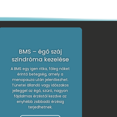
BMS – égő száj
szindróma kezelése
A BMS egy igen ritka, főleg nőket
érintő betegség, amely a
menopauza után jelentkezhet.
Tünetei állandó vagy időszakos
jelleggel az égő, szúró, nagyon
fájdalmas érzéstől kezdve az
enyhébb zsibbadó érzésig
terjedhetnek.