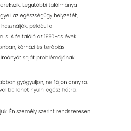
örekszik. Legutóbbi találmánya
igyeli az egészségügy helyzetét,
használják, például a
. A feltaláló az 1980-as évek
honban, kórházi és terápiás
alálmányát saját problémájának
ban gyógyuljon, ne fájjon annyira.
vel be lehet nyúlni egész hátra,
tjuk. Én személy szerint rendszeresen