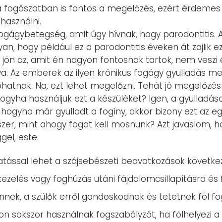
 fogászatban is fontos a megelőzés, ezért érdemes a
használni.
gágybetegség, amit úgy hívnak, hogy parodontitis. A
an, hogy például ez a parodontitis éveken át zajlik e
itt jön az, amit én nagyon fontosnak tartok, nem vesz
ágya. Az emberek az ilyen krónikus fogágy gyulladás 
atnak. Na, ezt lehet megelőzni. Tehát jó megelőzés
 hogyha használjuk ezt a készüléket? Igen, a gyulladás
 hogyha már gyulladt a fogíny, akkor bizony ezt az egé
zer, mint ahogy fogat kell mosnunk? Azt javaslom, ho
gel, este.
 hatással lehet a szájsebészeti beavatkozások követke
rkezelés vagy foghúzás utáni fájdalomcsillapításra é
nek, a szülők erről gondoskodnak és tetetnek föl f
on sokszor használnak fogszabályzót, ha fölhelyezi 