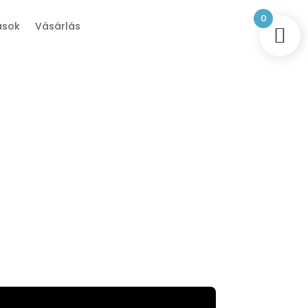
0
ások
Vásárlás