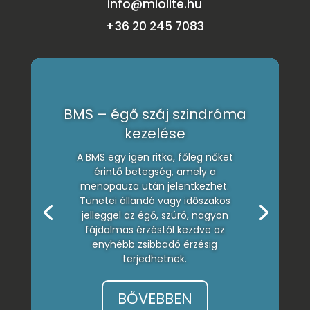
info@miolite.hu
+36 20 245 7083
BMS – égő száj szindróma
kezelése
A BMS egy igen ritka, főleg nőket
érintő betegség, amely a
menopauza után jelentkezhet.
Tünetei állandó vagy időszakos
jelleggel az égő, szúró, nagyon
fájdalmas érzéstől kezdve az
enyhébb zsibbadó érzésig
terjedhetnek.
BŐVEBBEN