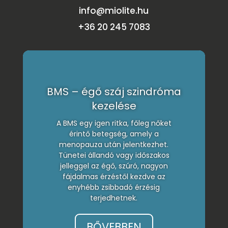
info@miolite.hu
+36 20 245 7083
BMS – égő száj szindróma
kezelése
A BMS egy igen ritka, főleg nőket
érintő betegség, amely a
menopauza után jelentkezhet.
Tünetei állandó vagy időszakos
jelleggel az égő, szúró, nagyon
fájdalmas érzéstől kezdve az
enyhébb zsibbadó érzésig
terjedhetnek.
BŐVEBBEN