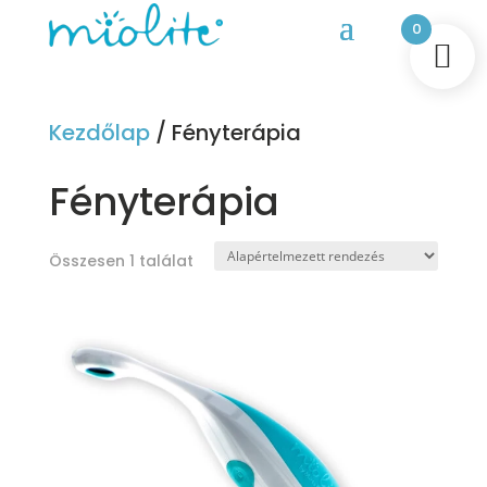
0
Kezdőlap
/ Fényterápia
Fényterápia
Összesen 1 találat