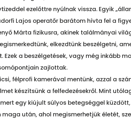
tizeddel ezelőttre nyúlnak vissza. Egyik „áll
ádorfi Lajos operatőr barátom hívta fel a f
Fenyő Márta fizikusra, akinek találmányai vilá
Megismerkedtünk, elkezdtünk beszélgetni, ame
lt. Ezek a beszélgetések, vagy még inkább m
somópontjain zajlottak.
kicsi, félprofi kamerával mentünk, azzal a sz
ilmet készítsünk a felfedezésekről. Mint utóla
, mert egy kiújult súlyos betegséggel küzdött
n maga után, ahol megismerhetjük életét, sz