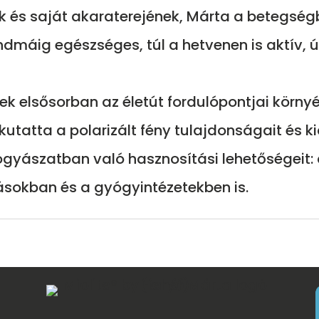
ak és saját akaraterejének, Márta a betegségb
dmáig egészséges, túl a hetvenen is aktív, 
ek elsősorban az életút fordulópontjai körny
kutatta a polarizált fény tulajdonságait és 
ógyászatban való hasznosítási lehetőségeit:
tásokban és a gyógyintézetekben is.