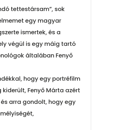
andó tettestársam”, sok
igyelmemet egy magyar
gszerte ismertek, és a
ly végül is egy máig tartó
onológok általában Fenyő
ándékkal, hogy egy portréfilm
g kiderült, Fenyő Márta azért
, és arra gondolt, hogy egy
emélyiségét,