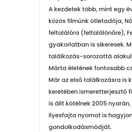
A kezdetek több, mint egy év
közös filmünk ötletadója, N
feltalálóra (feltalálónőre), 
gyakorlatban is sikeresek. 
találkozás-sorozattá alaku
Márta életének fontosabb c
Már az első találkozásra is 
keretében ismeretterjesztő f
is állt kötélnek 2005 nyarán
ilyesfajta nyomot is hagyjo
gondolkodásmódját.