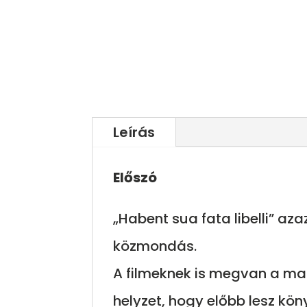
Leírás
Előszó
„Habent sua fata libelli” 
közmondás.
A filmeknek is megvan a mag
helyzet, hogy előbb lesz kön