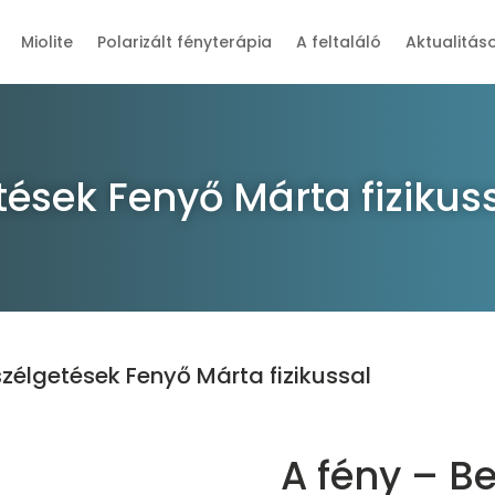
Miolite
Polarizált fényterápia
A feltaláló
Aktualitás
tések Fenyő Márta fizikus
szélgetések Fenyő Márta fizikussal
A fény – B