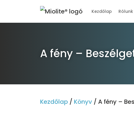
Kezdőlap
Rólunk
A fény – Beszélge
Kezdőlap
/
Könyv
/ A fény – Be