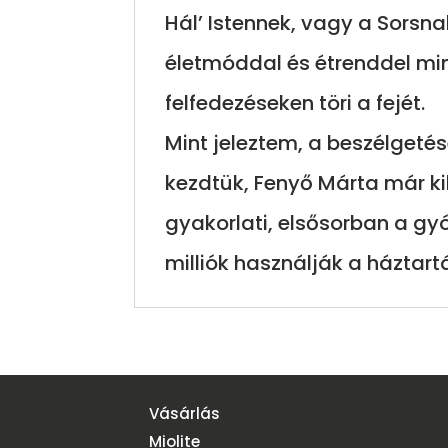
Hál’ Istennek, vagy a Sorsn
életmóddal és étrenddel min
felfedezéseken töri a fejét.
Mint jeleztem, a beszélgetés
kezdtük, Fenyő Márta már ki
gyakorlati, elsősorban a gy
milliók használják a háztar
Vásárlás
Miolite