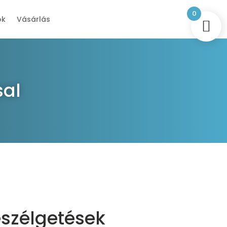
0
ok
Vásárlás
sal
eszélgetések