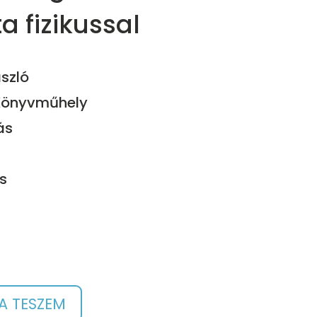
a fizikussal
ászló
Könyvműhely
ás
s
A TESZEM