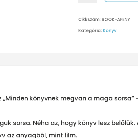
fény
-
Cikkszám:
BOOK-AFENY
Beszélgetések
Kategória:
Könyv
Fenyő
Márta
fizikussal
mennyiség
azaz „Minden könyvnek megvan a maga sorsa” 
uk sorsa. Néha az, hogy könyv lesz belőlük.
yv az anyagból, mint film.