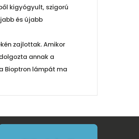
ől kigyógyult, szigorú
újabb és újabb
ékén zajlottak. Amikor
kidolgozta annak a
 a Bioptron lámpát ma