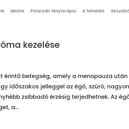
nk
Miolite
Polarizált fényterápia
A feltaláló
Aktualit
dróma kezelése
ket érintő betegség, amely a menopauza után
agy időszakos jelleggel az égő, szúró, nagyo
nyhébb zsibbadó érzésig terjedhetnek. Az ég
et, a...