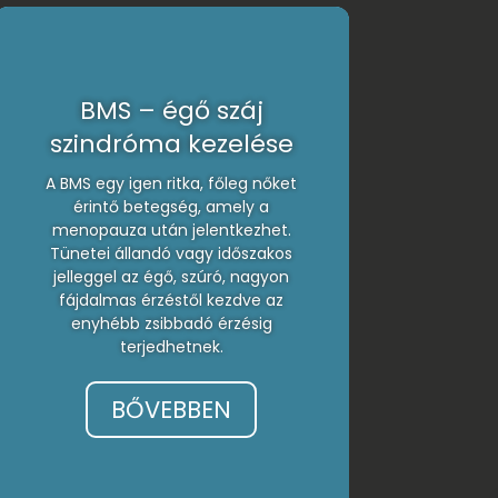
BMS – égő száj
szindróma kezelése
A BMS egy igen ritka, főleg nőket
érintő betegség, amely a
menopauza után jelentkezhet.
Tünetei állandó vagy időszakos
jelleggel az égő, szúró, nagyon
fájdalmas érzéstől kezdve az
enyhébb zsibbadó érzésig
terjedhetnek.
BŐVEBBEN