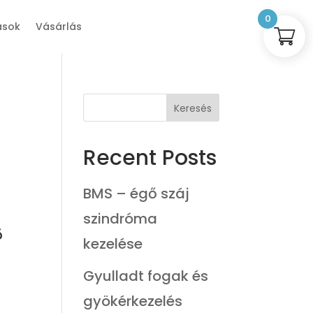
0
ások
Vásárlás
Keresés
Recent Posts
BMS – égő száj
n
szindróma
ő
kezelése
Gyulladt fogak és
gyökérkezelés