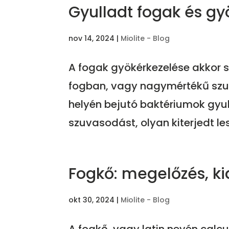
Gyulladt fogak és gy
nov 14, 2024
|
Miolite - Blog
A fogak gyökérkezelése akkor s
fogban, vagy nagymértékű szuv
helyén bejutó baktériumok gyu
szuvasodást, olyan kiterjedt les
Fogkő: megelőzés, ki
okt 30, 2024
|
Miolite - Blog