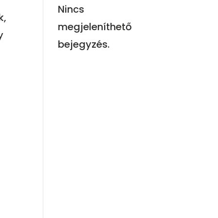
Nincs
k,
megjeleníthető
y
bejegyzés.
ő