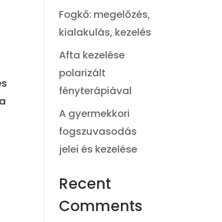
Fogkő: megelőzés,
kialakulás, kezelés
Afta kezelése
polarizált
és
fényterápiával
 a
A gyermekkori
fogszuvasodás
jelei és kezelése
Recent
Comments