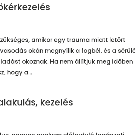
ökérkezelés
zükséges, amikor egy trauma miatt letört
asodás okán megnyílik a fogbél, és a sérül
lladást okoznak. Ha nem állítjuk meg időben
z, hogy a...
alakulás, kezelés