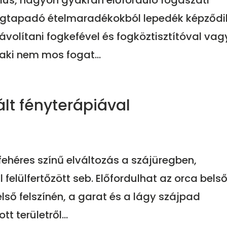
ulus, nagyon gyakran előforduló fogászati
egtapadó ételmaradékokból lepedék képződi
ávolítani fogkefével és fogköztisztítóval vag
aki nem mos fogat...
ált fényterápiával
fehéres színű elváltozás a szájüregben,
elülfertőzött seb. Előfordulhat az orca bels
első felszínén, a garat és a lágy szájpad
 területről...