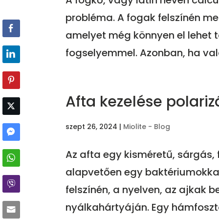
A fogkő, vagy latin nevén calc
probléma. A fogak felszínén m
amelyet még könnyen el lehet t
fogselyemmel. Azonban, ha val
Afta kezelése polariz
szept 26, 2024
|
Miolite - Blog
Az afta egy kisméretű, sárgás, 
alapvetően egy baktériumokkal f
felszínén, a nyelven, az ajkak b
nyálkahártyáján. Egy hámfosztott