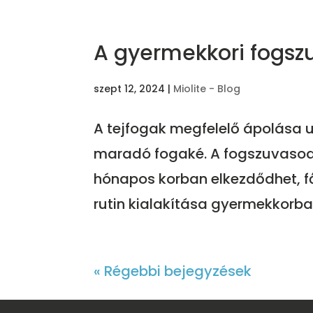
A gyermekkori fogszu
szept 12, 2024
|
Miolite - Blog
A tejfogak megfelelő ápolása u
maradó fogaké. A fogszuvasod
hónapos korban elkezdődhet, fő
rutin kialakítása gyermekkorba
« Régebbi bejegyzések