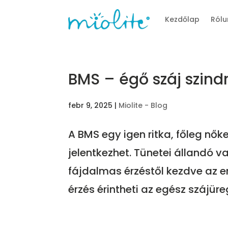
Kezdőlap
Rólu
BMS – égő száj szin
febr 9, 2025
|
Miolite - Blog
A BMS egy igen ritka, főleg nő
jelentkezhet. Tünetei állandó v
fájdalmas érzéstől kezdve az e
érzés érintheti az egész szájüreg