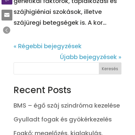
genetikai faktorok, táplálkozási és
szájhigiéniai szokások, illetve
szájüregi betegségek is. A kor...
« Régebbi bejegyzések
Újabb bejegyzések »
Keresés
Recent Posts
BMS – égő száj szindróma kezelése
Gyulladt fogak és gyökérkezelés
Fogkő: megelőzés, kialakulás,