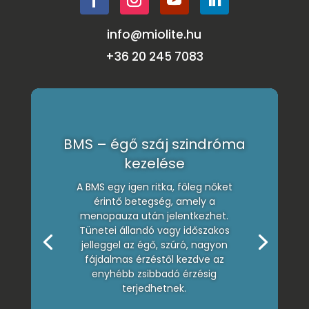
info@miolite.hu
+36 20 245 7083
BMS – égő száj szindróma
kezelése
A BMS egy igen ritka, főleg nőket
érintő betegség, amely a
menopauza után jelentkezhet.
Tünetei állandó vagy időszakos
jelleggel az égő, szúró, nagyon
fájdalmas érzéstől kezdve az
enyhébb zsibbadó érzésig
terjedhetnek.