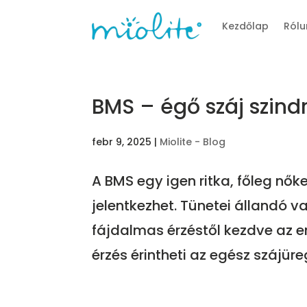
Kezdőlap
Rólu
BMS – égő száj szin
febr 9, 2025
|
Miolite - Blog
A BMS egy igen ritka, főleg nő
jelentkezhet. Tünetei állandó v
fájdalmas érzéstől kezdve az e
érzés érintheti az egész szájüreg