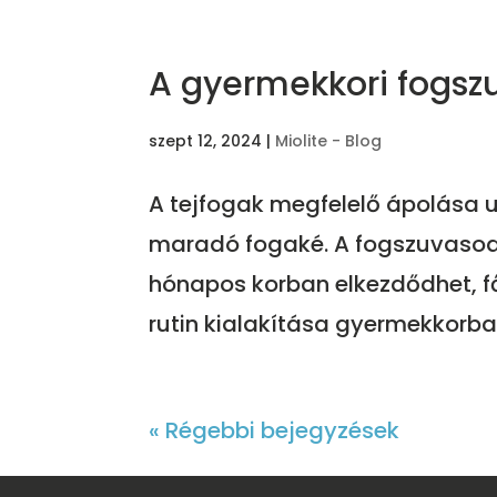
A gyermekkori fogszu
szept 12, 2024
|
Miolite - Blog
A tejfogak megfelelő ápolása u
maradó fogaké. A fogszuvasod
hónapos korban elkezdődhet, fő
rutin kialakítása gyermekkorba
« Régebbi bejegyzések