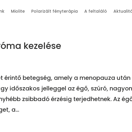
nk
Miolite
Polarizált fényterápia
A feltaláló
Aktualit
dróma kezelése
ket érintő betegség, amely a menopauza után
agy időszakos jelleggel az égő, szúró, nagyo
nyhébb zsibbadó érzésig terjedhetnek. Az ég
et, a...