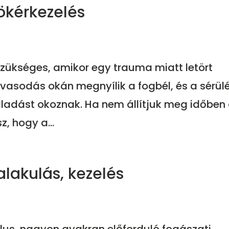
ökérkezelés
zükséges, amikor egy trauma miatt letört
asodás okán megnyílik a fogbél, és a sérül
lladást okoznak. Ha nem állítjuk meg időben
z, hogy a...
alakulás, kezelés