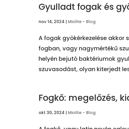
Gyulladt fogak és gy
nov 14, 2024
|
Miolite - Blog
A fogak gyökérkezelése akkor s
fogban, vagy nagymértékű szuv
helyén bejutó baktériumok gyu
szuvasodást, olyan kiterjedt les
Fogkő: megelőzés, ki
okt 30, 2024
|
Miolite - Blog