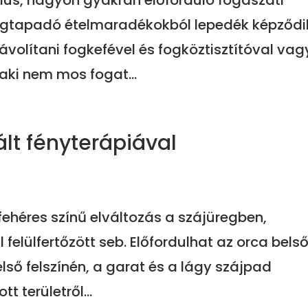
ulus, nagyon gyakran előforduló fogászati
egtapadó ételmaradékokból lepedék képződi
ávolítani fogkefével és fogköztisztítóval vag
aki nem mos fogat...
ált fényterápiával
fehéres színű elváltozás a szájüregben,
elülfertőzött seb. Előfordulhat az orca bels
első felszínén, a garat és a lágy szájpad
 területről...