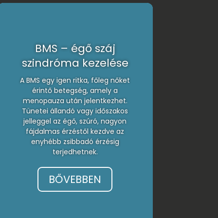
BMS – égő száj
szindróma kezelése
A BMS egy igen ritka, főleg nőket
érintő betegség, amely a
menopauza után jelentkezhet.
Tünetei állandó vagy időszakos
jelleggel az égő, szúró, nagyon
fájdalmas érzéstől kezdve az
enyhébb zsibbadó érzésig
terjedhetnek.
BŐVEBBEN