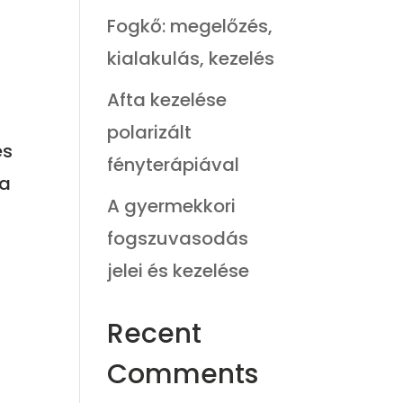
Fogkő: megelőzés,
kialakulás, kezelés
Afta kezelése
polarizált
és
fényterápiával
 a
A gyermekkori
fogszuvasodás
jelei és kezelése
Recent
Comments