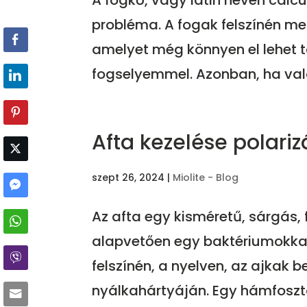
A fogkő, vagy latin nevén calc
probléma. A fogak felszínén m
amelyet még könnyen el lehet t
fogselyemmel. Azonban, ha val
Afta kezelése polariz
szept 26, 2024
|
Miolite - Blog
Az afta egy kisméretű, sárgás, 
alapvetően egy baktériumokkal f
felszínén, a nyelven, az ajkak b
nyálkahártyáján. Egy hámfosztott