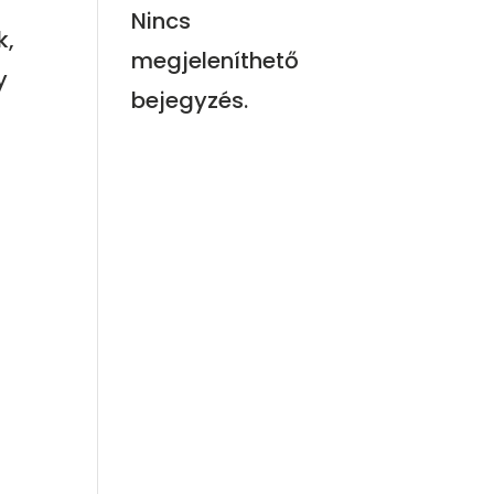
Nincs
k,
megjeleníthető
y
bejegyzés.
ő