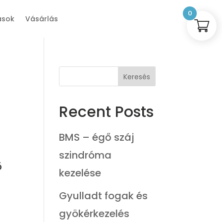
0
ások
Vásárlás
Keresés
Recent Posts
BMS – égő száj
n
szindróma
ő
kezelése
Gyulladt fogak és
gyökérkezelés