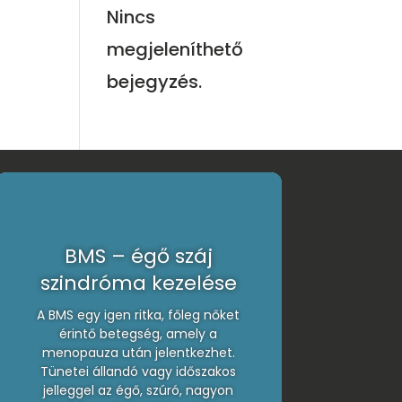
Nincs
megjeleníthető
bejegyzés.
BMS – égő száj
szindróma kezelése
A BMS egy igen ritka, főleg nőket
érintő betegség, amely a
menopauza után jelentkezhet.
Tünetei állandó vagy időszakos
jelleggel az égő, szúró, nagyon