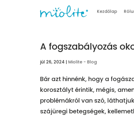
Kezdőlap
Rólu
A fogszabályozás oko
júl 26, 2024
|
Miolite - Blog
Bár azt hinnénk, hogy a fogász
korosztályt érintik, mégis, am
problémákról van szó, láthatjuk
szájüregi betegségek, kellemetl