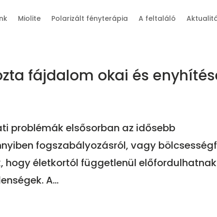
nk
Miolite
Polarizált fényterápia
A feltaláló
Aktualit
zta fájdalom okai és enyhítés
ati problémák elsősorban az idősebb
ennyiben fogszabályozásról, vagy bölcsesség
, hogy életkortól függetlenül előfordulhatnak
enségek. A...