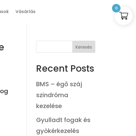
0
ások
Vásárlás
e
Keresés
Recent Posts
BMS – égő száj
fog
szindróma
kezelése
Gyulladt fogak és
gyökérkezelés