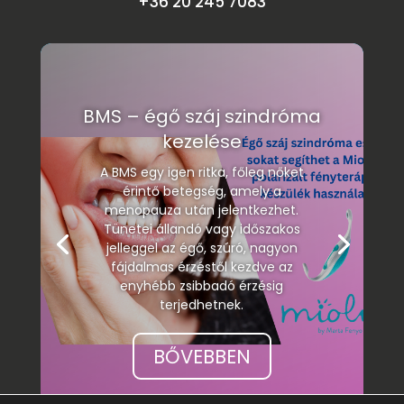
+36 20 245 7083
BMS – égő száj szindróma
kezelése
A BMS egy igen ritka, főleg nőket
érintő betegség, amely a
menopauza után jelentkezhet.
Tünetei állandó vagy időszakos
jelleggel az égő, szúró, nagyon
fájdalmas érzéstől kezdve az
enyhébb zsibbadó érzésig
terjedhetnek.
BŐVEBBEN