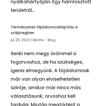
nyálkahártyáján. Egy hámfosztott
területről...
Természetes fájdalomcsillapítás a
szájüregben
júl 25, 2023
|
Miolite - Blog
Senki nem megy örömmel a
fogorvoshoz, de ha szükséges,
igenis elmegyünk. A fájdalomnak
már van olyan elviselhetetlen
szintje, amikor már nincs más
választásunk, orvoshoz kell
fordulni. Miután megtörtént a