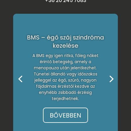
+36 20 245 7083
BMS – égő száj szindróma
kezelése
A BMS egy igen ritka, főleg nőket
érintő betegség, amely a
menopauza után jelentkezhet.
Tünetei állandó vagy időszakos
jelleggel az égő, szúró, nagyon
fájdalmas érzéstől kezdve az
enyhébb zsibbadó érzésig
terjedhetnek.
BŐVEBBEN